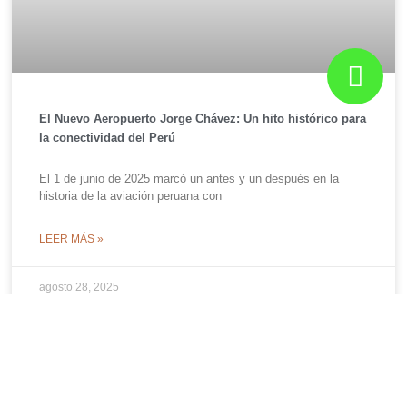
El Nuevo Aeropuerto Jorge Chávez: Un hito histórico para
la conectividad del Perú
El 1 de junio de 2025 marcó un antes y un después en la
historia de la aviación peruana con
LEER MÁS »
agosto 28, 2025
SOBRE NOSOTROS
Somos una agencia de viajes y turismo que dedica todo su esfuerzo y
experiencia a brindar lo mejor al cliente, cuidando cada detalle de su