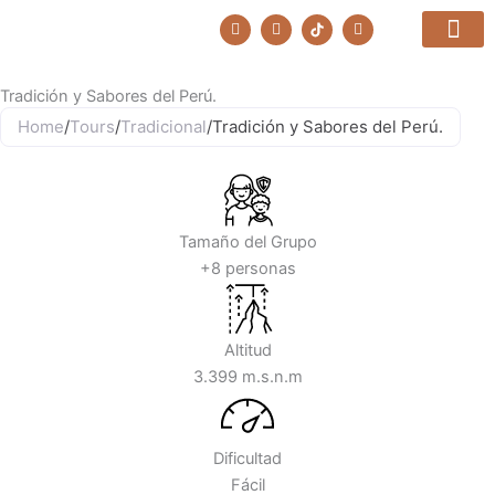
Ir
F
I
T
a
n
r
al
c
s
i
contenido
e
t
p
b
a
a
Tradición y Sabores del Perú.
o
g
d
o
r
v
Home
/
Tours
/
Tradicional
/
Tradición y Sabores del Perú.
k
a
i
m
s
o
r
Tamaño del Grupo
+8 personas
Altitud
3.399 m.s.n.m
Dificultad
Fácil