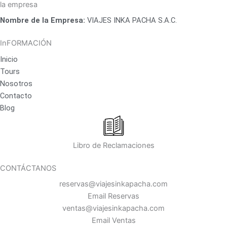
c
s
i
la empresa
e
t
p
Nombre de la Empresa:
VIAJES INKA PACHA S.A.C.
b
a
a
o
g
d
InFORMACIÓN
o
r
v
Inicio
k
a
i
Tours
m
s
Nosotros
o
Contacto
r
Blog
Libro de Reclamaciones
CONTÁCTANOS
reservas@viajesinkapacha.com
Email Reservas
ventas@viajesinkapacha.com
Email Ventas